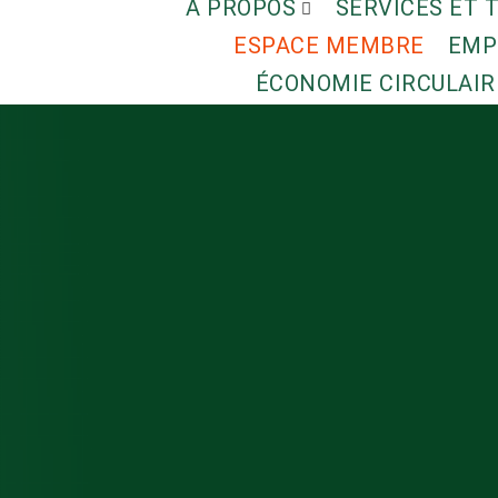
À PROPOS
SERVICES ET 
ESPACE MEMBRE
EMP
ÉCONOMIE CIRCULAIR