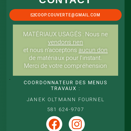
COOP.COUVERTE@GMAIL.COM
MATÉRIAUX USAGÉS : Nous ne
vendons rien
et nous n'acceptons
aucun don
de matériaux pour l'instant.
Merci de votre compréhension
COORDONNATEUR DES MENUS
TRAVAUX :
JANEK OLTMANN FOURNEL
581 624-9707